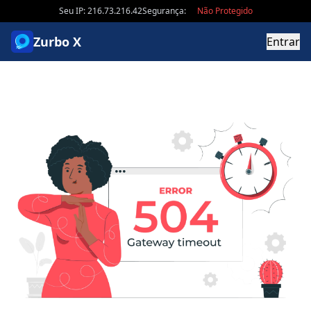
Seu IP: 216.73.216.42
Segurança:
Não Protegido
Zurbo X
Entrar