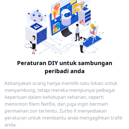
Peraturan DIY untuk sambungan
peribadi anda
Kebanyakan orang hanya memilih satu lokasi untuk
menyambung, tetapi mereka mempunyai pelbagai
keperluan dalam kehidupan seharian, seperti
menonton filem Netflix, dan juga ingin bermain
permainan zon tertentu. Zurbo X menyediakan
peraturan untuk membantu anda mengagihkan trafik
anda.