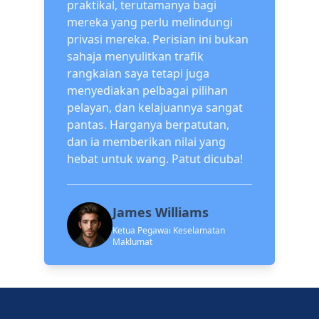
praktikal, terutamanya bagi
mereka yang perlu melindungi
privasi mereka. Perisian ini bukan
sahaja menyulitkan trafik
rangkaian saya tetapi juga
menyediakan pelbagai pilihan
pelayan, dan kelajuannya sangat
pantas. Harganya berpatutan,
dan ia memberikan nilai yang
hebat untuk wang. Patut dicuba!
James Williams
Ketua Pegawai Keselamatan
Maklumat