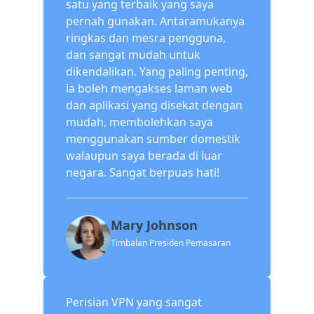
satu yang terbaik yang saya
pernah gunakan. Antaramukanya
ringkas dan mesra pengguna,
dan sangat mudah untuk
dikendalikan. Yang paling penting,
ia boleh mengakses laman web
dan aplikasi yang disekat dengan
mudah, membolehkan saya
menggunakan sumber domestik
walaupun saya berada di luar
negara. Sangat berpuas hati!
Mary Johnson
Timbalan Presiden Pemasaran
Perisian VPN yang sangat