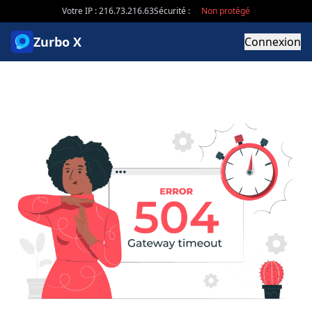
Votre IP : 216.73.216.63
Sécurité :
Non protégé
Zurbo X
Connexion