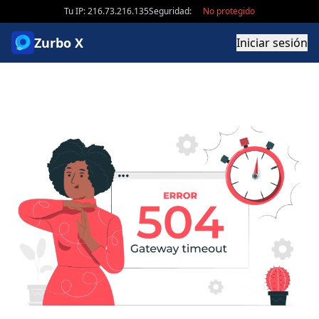
Tu IP: 216.73.216.135
Seguridad:
No protegido
Zurbo X
Iniciar sesión