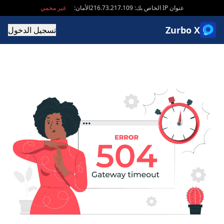
عنوان IP الخاص بك: 216.73.217.109
الأمان:
غير محمي
Zurbo X
تسجيل الدخول